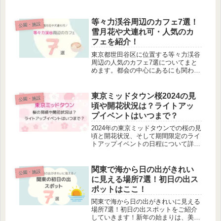
ど、地元で愛されるキッチンカー(屋
台)のメニューをご紹介します。美味
しい食事と花の景色を満喫しましょ
等々力渓谷周辺のカフェ7選！
公園・施設
う！
雪月花や犬連れ可・人気のカ
フェを紹介！
東京都世田谷区に位置する等々力渓谷
周辺の人気のカフェ7選についてまと
めます。都会の中心にあるにも関わら
ず、自然を満喫しながらリラックスで
きる等々力渓谷は、ウォーキングやペ
ットの散歩などで訪れる人が多い区民
東京ミッドタウン桜2024の見
公園・施設
に人気のオアシスです。約1kmの遊
頃や開花状況は？ライトアッ
歩...
プイベントはいつまで？
2024年の東京ミッドタウンでの桜の見
頃と開花状況、そして期間限定のライ
トアップイベントの日程について詳し
く解説します。春の夜を彩る魅力的な
イベントをお見逃しなく。
関東で海から日の出がきれい
公園・施設
に見える場所7選！初日の出ス
ポットはここ！
関東で海から日の出がきれいに見える
場所7選！初日の出スポットをご紹介
していきます！新年の始まりは、美し