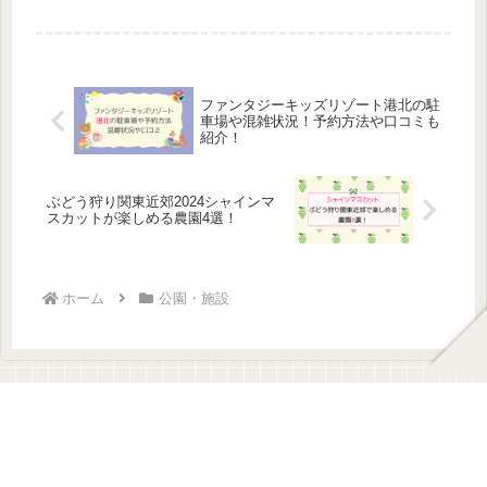
い日の出を見て迎えたいものですね。
日の出は、希望や幸せを象徴するもの
として、古くから日本人に愛されてき
ました。特に初日の出は、一年の運勢
を...
ファンタジーキッズリゾート港北の駐
車場や混雑状況！予約方法や口コミも
紹介！
ぶどう狩り関東近郊2024シャインマ
スカットが楽しめる農園4選！
ホーム
公園・施設