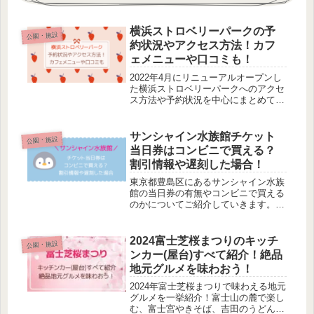
横浜ストロベリーパークの予
公園・施設
約状況やアクセス方法！カフ
ェメニューや口コミも！
2022年4月にリニューアルオープンし
た横浜ストロベリーパークへのアクセ
ス方法や予約状況を中心にまとめてみ
たいと思います。また、実際に行った
人の口コミやカフェメニューも一緒に
紹介していきますよ♪横浜ストロベリ
サンシャイン水族館チケット
公園・施設
ーパークは、横浜火力発電所内にあ...
当日券はコンビニで買える？
割引情報や遅刻した場合！
東京都豊島区にあるサンシャイン水族
館の当日券の有無やコンビニで買える
のかについてご紹介していきます。予
約が必要かどうか、割引情報や遅刻し
た場合、所要時間はどれくらいかなど
についてもまとめますので最後までチ
2024富士芝桜まつりのキッチ
公園・施設
ェックしてくださいね♪東京・池袋に
ンカー(屋台)すべて紹介！絶品
あ...
地元グルメを味わおう！
2024年富士芝桜まつりで味わえる地元
グルメを一挙紹介！富士山の麓で楽し
む、富士宮やきそば、吉田のうどんな